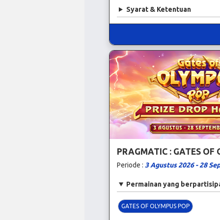
Syarat & Ketentuan
PRAGMATIC : GATES OF
Periode :
3 Agustus 2026 - 28 S
Permainan yang berpartisip
GATES OF OLYMPUS POP