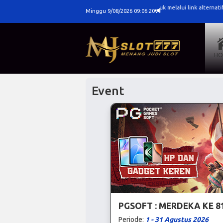
Silakan masuk melalui link alternatif dibawah ini
Minggu 9/08/2026 09:06:22
HO
Event
PGSOFT : MERDEKA KE 81
Periode:
1 - 31 Agustus 2026