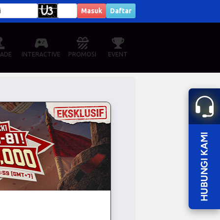
elalui link alternatif dibawah ini bosku. https://mjslot777.shiksha/ https://mjslot777
Masuk
Daftar
ADE
INTERACTIVE
PROMOSI
EVENT