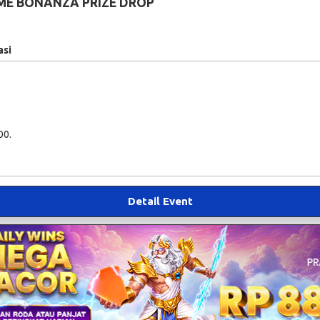
ME BONANZA PRIZE DROP
asi
00.
Detail Event