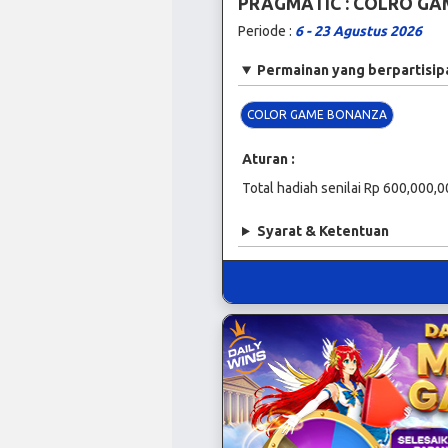
PRAGMATIC : COLRO GA
Periode :
6 - 23 Agustus 2026
Permainan yang berpartisip
COLOR GAME BONANZA
Aturan :
Total hadiah senilai Rp 600,000,0
Syarat & Ketentuan