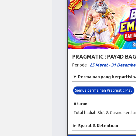
PRAGMATIC : PAY4D BAG
Periode :
25 Maret - 31 Desembe
Permainan yang berpartisip
Semua permainan Pragmatic Play
Aturan :
Total hadiah Slot & Casino senila
Syarat & Ketentuan