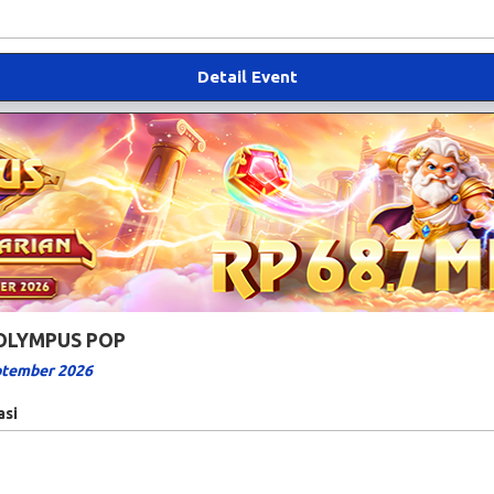
Detail Event
 OLYMPUS POP
eptember 2026
asi