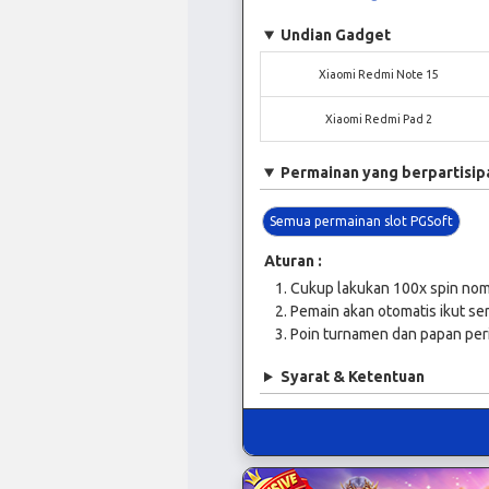
Undian Gadget
Xiaomi Redmi Note 15
Xiaomi Redmi Pad 2
Permainan yang berpartisip
Semua permainan slot PGSoft
Aturan :
Cukup lakukan 100x spin nom
Pemain akan otomatis ikut se
Poin turnamen dan papan peri
Syarat & Ketentuan