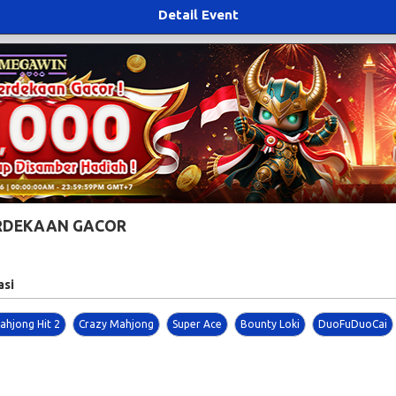
Detail Event
ERDEKAAN GACOR
asi
ahjong Hit 2
Crazy Mahjong
Super Ace
Bounty Loki
DuoFuDuoCai