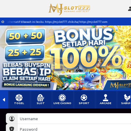
k alternatif dibawah ini bosku. https://mjslot777.shiksha/ https://mjslot777.com
Sil
TOGEL
SLOT
LIVE CASINO
SPORT
ARCADE
SABU