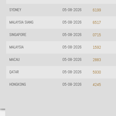
SYDNEY
05-08-2026
6199
MALAYSIA SIANG
05-08-2026
6517
SINGAPORE
05-08-2026
0715
MALAYSIA
05-08-2026
1592
MACAU
05-08-2026
2883
QATAR
05-08-2026
5930
HONGKONG
05-08-2026
4245